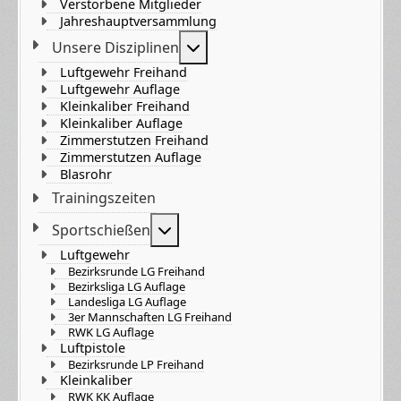
Verstorbene Mitglieder
Jahreshauptversammlung
Weitere Informationen: Unser
Unsere Disziplinen
Luftgewehr Freihand
Luftgewehr Auflage
Kleinkaliber Freihand
Kleinkaliber Auflage
Zimmerstutzen Freihand
Zimmerstutzen Auflage
Blasrohr
Trainingszeiten
Weitere Informationen: Sportsch
Sportschießen
Luftgewehr
Bezirksrunde LG Freihand
Bezirksliga LG Auflage
Landesliga LG Auflage
3er Mannschaften LG Freihand
RWK LG Auflage
Luftpistole
Bezirksrunde LP Freihand
Kleinkaliber
RWK KK Auflage