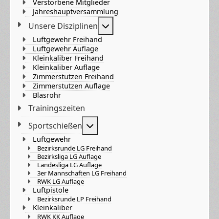
Verstorbene Mitglieder
Jahreshauptversammlung
Weitere Informationen: Unser
Unsere Disziplinen
Luftgewehr Freihand
Luftgewehr Auflage
Kleinkaliber Freihand
Kleinkaliber Auflage
Zimmerstutzen Freihand
Zimmerstutzen Auflage
Blasrohr
Trainingszeiten
Weitere Informationen: Sportsch
Sportschießen
Luftgewehr
Bezirksrunde LG Freihand
Bezirksliga LG Auflage
Landesliga LG Auflage
3er Mannschaften LG Freihand
RWK LG Auflage
Luftpistole
Bezirksrunde LP Freihand
Kleinkaliber
RWK KK Auflage