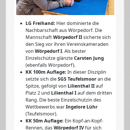
LG Freihand:
Hier dominierte die
Nachbarschaft aus Wörpedorf. Die
Mannschaft
Wörpedorf II
sicherte sich
den Sieg vor ihren Vereinskameraden
von
Wörpedorf I
. Als bester
Einzelschütze glänzte
Carsten Jung
(ebenfalls Wörpedorf).
KK 100m Auflage:
In dieser Disziplin
setzte sich die
SGS Teufelsmoor
an die
Spitze, gefolgt von
Lilienthal II
auf
Platz 2 und
Lilienthal I
auf dem dritten
Rang. Die beste Einzelschützin des
Wettbewerbs war
Ingelore Lühr
(Teufelsmoor).
KK 50m Auflage:
Ein Kopf-an-Kopf-
Rennen, das
Wörpedorf IV
für sich