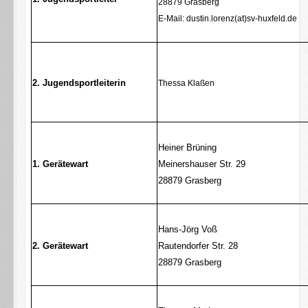
28879 Grasberg
E-Mail: dustin.lorenz(at)sv-huxfeld.de
2. Jugendsportleiterin
Thessa Klaßen
Heiner Brüning
1. Gerätewart
Meinershauser Str. 29
28879 Grasberg
Hans-Jörg Voß
2. Gerätewart
Rautendorfer Str. 28
28879 Grasberg