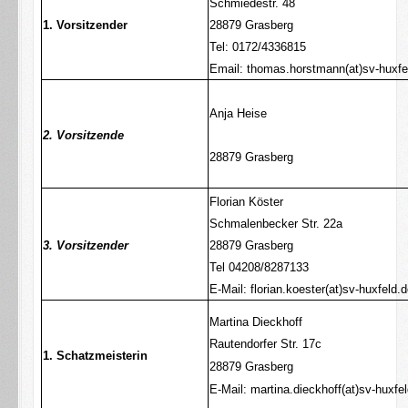
Schmiedestr. 48
1. Vorsitzender
28879 Grasberg
Tel: 0172/4336815
Email: thomas.horstmann(at)sv-huxfe
Anja Heise
2. Vorsitzende
28879 Grasberg
Florian Köster
Schmalenbecker Str. 22a
3. Vorsitzender
28879 Grasberg
Tel 04208/8287133
E-Mail: florian.koester(at)sv-huxfeld.
Martina Dieckhoff
Rautendorfer Str. 17c
1. Schatzmeisterin
28879 Grasberg
E-Mail: martina.dieckhoff(at)sv-huxfe