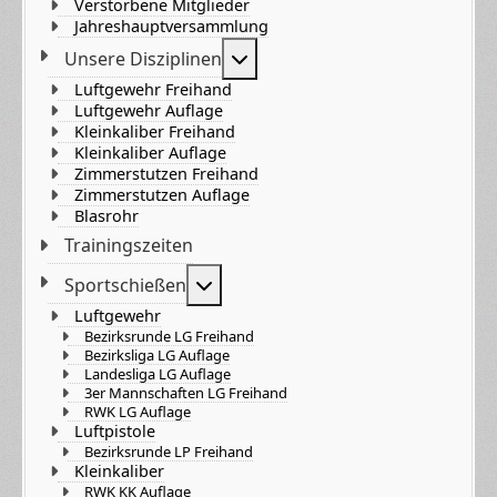
Verstorbene Mitglieder
Jahreshauptversammlung
Weitere Informationen: Unser
Unsere Disziplinen
Luftgewehr Freihand
Luftgewehr Auflage
Kleinkaliber Freihand
Kleinkaliber Auflage
Zimmerstutzen Freihand
Zimmerstutzen Auflage
Blasrohr
Trainingszeiten
Weitere Informationen: Sportsch
Sportschießen
Luftgewehr
Bezirksrunde LG Freihand
Bezirksliga LG Auflage
Landesliga LG Auflage
3er Mannschaften LG Freihand
RWK LG Auflage
Luftpistole
Bezirksrunde LP Freihand
Kleinkaliber
RWK KK Auflage