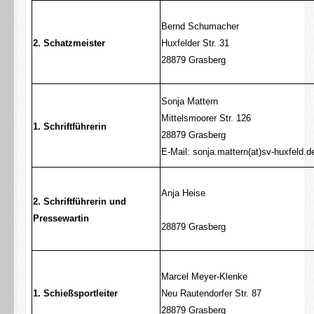
Bernd Schumacher
2. Schatzmeister
Huxfelder Str. 31
28879 Grasberg
Sonja Mattern
Mittelsmoorer Str. 126
1. Schriftführerin
28879 Grasberg
E-Mail: sonja.mattern(at)sv-huxfeld.d
Anja Heise
2. Schriftführerin und
Pressewartin
28879 Grasberg
Marcel Meyer-Klenke
1. Schießsportleiter
Neu Rautendorfer Str. 87
28879 Grasberg