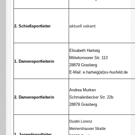
aktuell vakant
2. Schießsportleiter
Elisabeth Hartwig
Mittelsmoorer Str. 113
1. Damensportleiterin
28879 Grasberg
E-Mail: e.hartwig(at)sv-huxfeld.de
Andrea Murken
2. Damensportleiterin
Schmalenbecker Str. 22b
28879 Grasberg
Dustin Lorenz
Meinershauser Straße
1. Jugendsportleiter