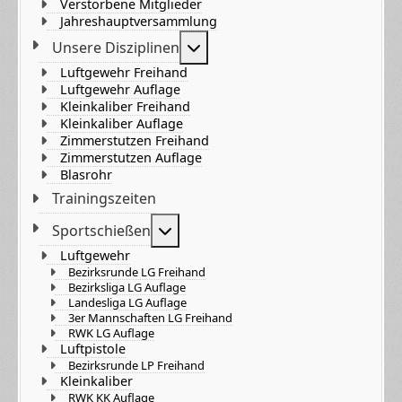
Verstorbene Mitglieder
Jahreshauptversammlung
Weitere Informationen: Unser
Unsere Disziplinen
Luftgewehr Freihand
Luftgewehr Auflage
Kleinkaliber Freihand
Kleinkaliber Auflage
Zimmerstutzen Freihand
Zimmerstutzen Auflage
Blasrohr
Trainingszeiten
Weitere Informationen: Sportsch
Sportschießen
Luftgewehr
Bezirksrunde LG Freihand
Bezirksliga LG Auflage
Landesliga LG Auflage
3er Mannschaften LG Freihand
RWK LG Auflage
Luftpistole
Bezirksrunde LP Freihand
Kleinkaliber
RWK KK Auflage