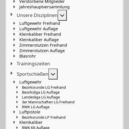
Verstorbene Mitglieder
Jahreshauptversammlung
Weitere Informationen: Unser
Unsere Disziplinen
Luftgewehr Freihand
Luftgewehr Auflage
Kleinkaliber Freihand
Kleinkaliber Auflage
Zimmerstutzen Freihand
Zimmerstutzen Auflage
Blasrohr
Trainingszeiten
Weitere Informationen: Sportsch
Sportschießen
Luftgewehr
Bezirksrunde LG Freihand
Bezirksliga LG Auflage
Landesliga LG Auflage
3er Mannschaften LG Freihand
RWK LG Auflage
Luftpistole
Bezirksrunde LP Freihand
Kleinkaliber
RWK KK Auflage