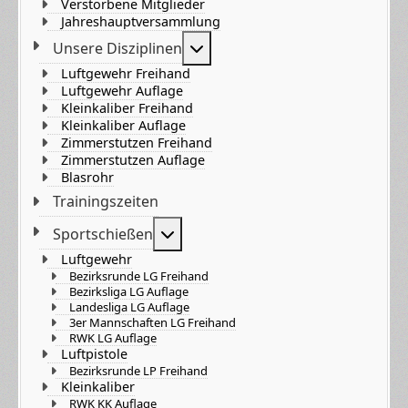
Verstorbene Mitglieder
Jahreshauptversammlung
Weitere Informationen: Unser
Unsere Disziplinen
Luftgewehr Freihand
Luftgewehr Auflage
Kleinkaliber Freihand
Kleinkaliber Auflage
Zimmerstutzen Freihand
Zimmerstutzen Auflage
Blasrohr
Trainingszeiten
Weitere Informationen: Sportsch
Sportschießen
Luftgewehr
Bezirksrunde LG Freihand
Bezirksliga LG Auflage
Landesliga LG Auflage
3er Mannschaften LG Freihand
RWK LG Auflage
Luftpistole
Bezirksrunde LP Freihand
Kleinkaliber
RWK KK Auflage