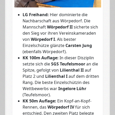
LG Freihand:
Hier dominierte die
Nachbarschaft aus Wörpedorf. Die
Mannschaft
Wörpedorf II
sicherte sich
den Sieg vor ihren Vereinskameraden
von
Wörpedorf I
. Als bester
Einzelschütze glänzte
Carsten Jung
(ebenfalls Wörpedorf).
KK 100m Auflage:
In dieser Disziplin
setzte sich die
SGS Teufelsmoor
an die
Spitze, gefolgt von
Lilienthal II
auf
Platz 2 und
Lilienthal I
auf dem dritten
Rang. Die beste Einzelschützin des
Wettbewerbs war
Ingelore Lühr
(Teufelsmoor).
KK 50m Auflage:
Ein Kopf-an-Kopf-
Rennen, das
Wörpedorf IV
für sich
entschied. Den zweiten Platz belegte